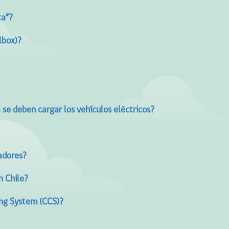
ta”?
lbox)?
se deben cargar los vehículos eléctricos?
gadores?
n Chile?
ing System (CCS)?