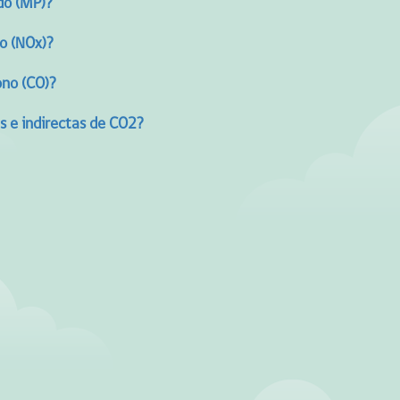
do (MP)?
o (NOx)?
ono (CO)?
as e indirectas de CO2?