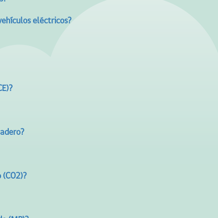
vehículos eléctricos?
CE)?
nadero?
o (CO2)?