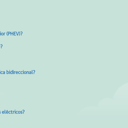
ior (PHEV)?
)?
ica bidireccional?
 eléctricos?