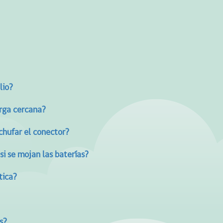
lio?
arga cercana?
chufar el conector?
 si se mojan las baterías?
tica?
s?