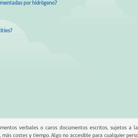
limentadas por hidrógeno?
ities?
entos verbales o caros documentos escritos, sujetos a las l
r, más costes y tiempo. Algo no accesible para cualquier perso