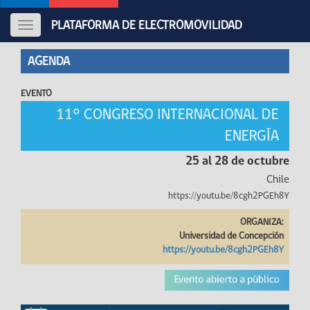
PLATAFORMA DE ELECTROMOVILIDAD
Toggle
navigation
AGENDA
EVENTO
11° CONGRESO INTERNACIONAL DE
ENERGÍA
25 al 28 de octubre
Chile
https://youtu.be/8cgh2PGEh8Y
ORGANIZA:
Universidad de Concepción
https://youtu.be/8cgh2PGEh8Y