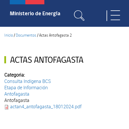
Pasar
al
Ministerio de Energía
Toggle
contenido
naviga
principal
Inicio
/
Documentos
/
Actas Antofagasta 2
ACTAS ANTOFAGASTA
Categoria:
Consulta Indígena BCS
Etapa de Información
Antofagasta
Antofagasta
actan4_antofagasta_18012024.pdf