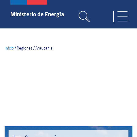
Pasar
al
Ministerio de Energía
Toggle
contenido
naviga
principal
Inicio
/
Regiones
/
Araucania