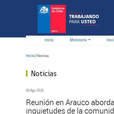
Pasar
al
contenido
principal
Inicio
Ministerio
Inic
Inicio
/
Noticias
Noticias
06 Ago 2026
Reunión en Arauco abord
inquietudes de la comuni