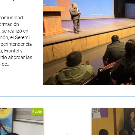
a comunidad
formación
, se realizó en
rcón, el Seremi
Superintendencia
, Frontel y
itió abordar las
 de...
Ñuble