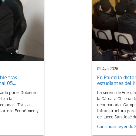
05 Ago 2026
ble tras
En Palmilla dicta
al 05...
estudiantes del li
lsada por el Gobierno
La seremi de Energía
te a la
la Cámara Chilena de
regional. Tras la
denominada “Campo L
sarrollo Económico y
Infraestructura para
del Liceo San José d
Continuar leyendo