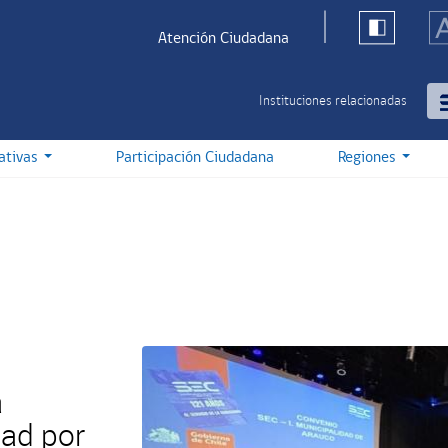
Atención Ciudadana
Instituciones relacionadas
iativas
Participación Ciudadana
Regiones
a
dad por