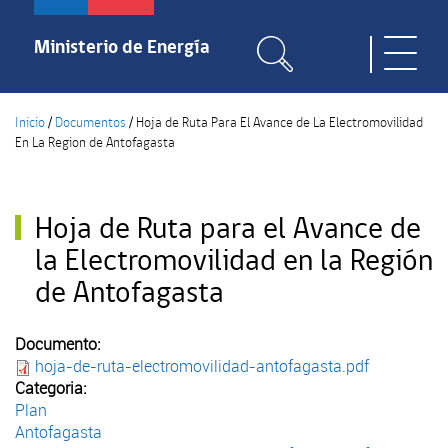
Pasar
al
Ministerio de Energía
Toggle
contenido
naviga
principal
Inicio
/
Documentos
/
Hoja de Ruta Para El Avance de La Electromovilidad
En La Region de Antofagasta
Hoja de Ruta para el Avance de
la Electromovilidad en la Región
de Antofagasta
Documento:
hoja-de-ruta-electromovilidad-antofagasta.pdf
Categoria:
Plan
Antofagasta