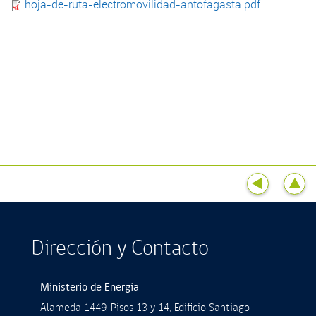
hoja-de-ruta-electromovilidad-antofagasta.pdf
Dirección y Contacto
Ministerio de Energía
Alameda 1449, Pisos 13 y 14, Ediﬁcio Santiago