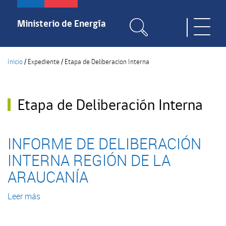
Pasar
al
Ministerio de Energía
Toggle
contenido
naviga
principal
Inicio
/
Expediente
/
Etapa de Deliberacion Interna
Etapa de Deliberación Interna
INFORME DE DELIBERACIÓN
INTERNA REGIÓN DE LA
ARAUCANÍA
Leer más
sobre
INFORME
DE