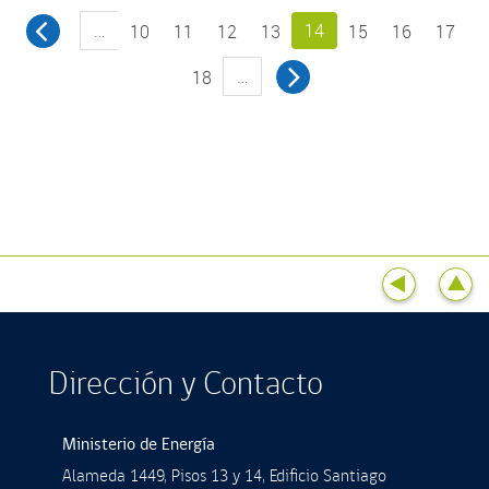
DELIBERACIÓN
…
14
INTERNA
10
11
12
13
15
16
17
REGIÓN
…
18
DE
LA
ARAUCANÍA
Dirección y Contacto
Ministerio de Energía
Alameda 1449, Pisos 13 y 14, Ediﬁcio Santiago