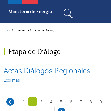
Pasar
al
Ministerio de Energía
Toggle
contenido
naviga
principal
Inicio
/
Expediente
/
Etapa de Dialogo
Etapa de Diálogo
Actas Diálogos Regionales
Leer más
sobre
Actas
Diálogos
Regionales
2
1
3
4
5
6
7
8
9