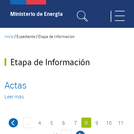
Pasar
al
Ministerio de Energía
Toggle
contenido
naviga
principal
Inicio
/
Expediente
/
Etapa de Informacion
Etapa de Información
Actas
Leer más
sobre
Actas
…
8
4
5
6
7
9
10
11