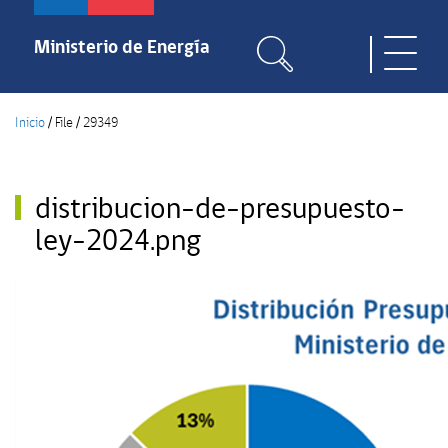
Pasar
al
Ministerio de Energía
Toggle
contenido
naviga
principal
Inicio
/
File
/
29349
distribucion-de-presupuesto-
ley-2024.png