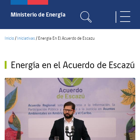
Pasar
al
Ministerio de Energía
Toggle
contenido
naviga
principal
Inicio
/
Iniciativas
/
Energia En El Acuerdo de Escazu
Energía en el Acuerdo de Escazú