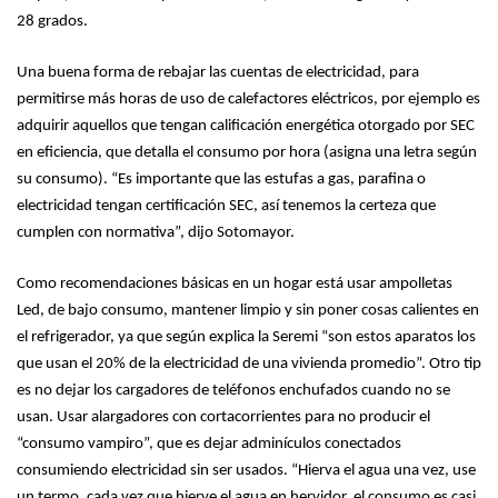
28 grados.
Una buena forma de rebajar las cuentas de electricidad, para
permitirse más horas de uso de calefactores eléctricos, por ejemplo es
adquirir aquellos que tengan calificación energética otorgado por SEC
en eficiencia, que detalla el consumo por hora (asigna una letra según
su consumo). “Es importante que las estufas a gas, parafina o
electricidad tengan certificación SEC, así tenemos la certeza que
cumplen con normativa”, dijo Sotomayor.
Como recomendaciones básicas en un hogar está usar ampolletas
Led, de bajo consumo, mantener limpio y sin poner cosas calientes en
el refrigerador, ya que según explica la Seremi “son estos aparatos los
que usan el 20% de la electricidad de una vivienda promedio”. Otro tip
es no dejar los cargadores de teléfonos enchufados cuando no se
usan. Usar alargadores con cortacorrientes para no producir el
“consumo vampiro”, que es dejar adminículos conectados
consumiendo electricidad sin ser usados. “Hierva el agua una vez, use
un termo, cada vez que hierve el agua en hervidor, el consumo es casi