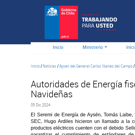
Pasar
al
contenido
principal
Inicio
Ministerio
Inic
Inicio
/
Noticias
/
Aysen del General Carlos Ibanez del Campo
/
Autoridades de Energía fis
Navideñas
05 Dic 2024
El Seremi de Energía de Aysén, Tomás Laibe, y
SEC, Hugo Ardiles hicieron un llamado a la c
productos eléctricos cuenten con el debido Sel
garantizar el cumplimiento de estándares de