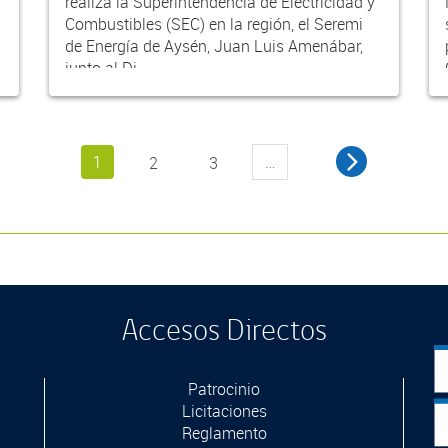
realiza la Superintendencia de Electricidad y
Combustibles (SEC) en la región, el Seremi
de Energía de Aysén, Juan Luis Amenábar,
junto al Di...
1
…
2
3
Accesos Directos
Patrocinio
Licitaciones
Reglamento