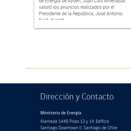
de Energía de Aysén, Juan Luis Amenábar,
valoró los anuncios realizados por el
Presidente de la República, José Antonio
Kast, durant...
Dirección y Contacto
Ministerio de Energía
Alameda 1449, Pisos 13 y 14, Ediﬁcio
Santiago Downtown II, Santiago de Chile