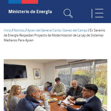
Pasar
al
Ministerio de Energía
Toggle
contenido
naviga
principal
Inicio
/
Noticias
/
Aysen del General Carlos Ibanez del Campo
/
Ex Seremis
de Energia Respaldan Proyecto de Modernizacion de La Ley de Sistemas
Medianos Para Aysen