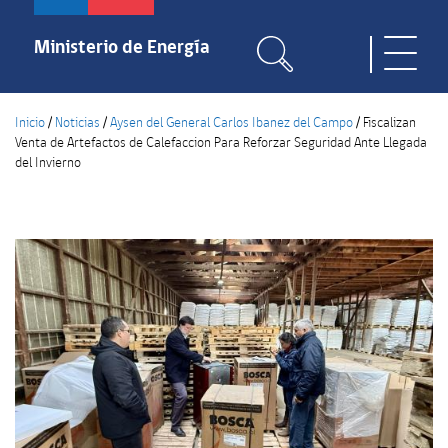
Pasar
al
Ministerio de Energía
Toggle
contenido
naviga
principal
Inicio
/
Noticias
/
Aysen del General Carlos Ibanez del Campo
/
Fiscalizan
Venta de Artefactos de Calefaccion Para Reforzar Seguridad Ante Llegada
del Invierno