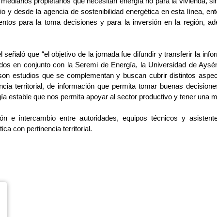
y medianos propietarios que necesitan energía no para la vivienda, 
o y desde la agencia de sostenibilidad energética en esta línea, en
entos para la toma decisiones y para la inversión en la región, 
eñaló que “el objetivo de la jornada fue difundir y transferir la in
zados en conjunto con la Seremi de Energía, la Universidad de Aysén
son estudios que se complementan y buscan cubrir distintos aspect
ncia territorial, de información que permita tomar buenas decisione
ía estable que nos permita apoyar al sector productivo y tener una me
ón e intercambio entre autoridades, equipos técnicos y asistent
a con pertinencia territorial.