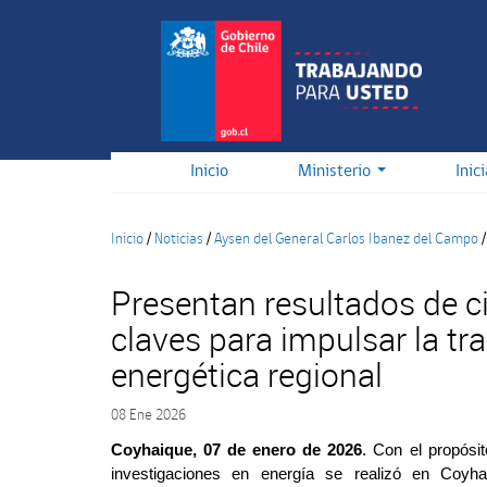
Pasar
al
contenido
principal
Inicio
Ministerio
Inic
Inicio
/
Noticias
/
Aysen del General Carlos Ibanez del Campo
/
Presentan resultados de c
claves para impulsar la tr
energética regional
08 Ene 2026
Coyhaique, 07 de enero de 2026
. Con el propósit
investigaciones en energía se realizó en Coyha