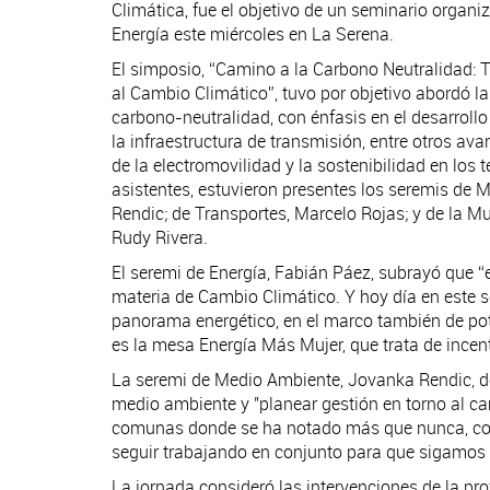
Climática, fue el objetivo de un seminario organ
Energía este miércoles en La Serena.
El simposio, “Camino a la Carbono Neutralidad: T
al Cambio Climático”, tuvo por objetivo abordó l
carbono-neutralidad, con énfasis en el desarrollo
la infraestructura de transmisión, entre otros av
de la electromovilidad y la sostenibilidad en los 
asistentes, estuvieron presentes los seremis de
Rendic; de Transportes, Marcelo Rojas; y de la M
Rudy Rivera.
El seremi de Energía, Fabián Páez, subrayó que 
materia de Cambio Climático. Y hoy día en este s
panorama energético, en el marco también de pot
es la mesa Energía Más Mujer, que trata de incen
La seremi de Medio Ambiente, Jovanka Rendic, des
medio ambiente y "planear gestión en torno al ca
comunas donde se ha notado más que nunca, con e
seguir trabajando en conjunto para que sigamos 
La jornada consideró las intervenciones de la p