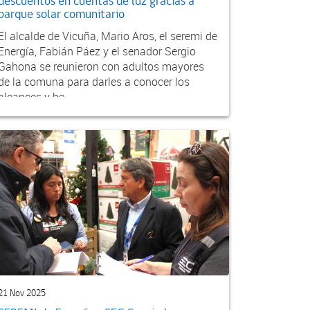
descuentos en cuentas de luz gracias a
parque solar comunitario
El alcalde de Vicuña, Mario Aros, el seremi de
Energía, Fabián Páez y el senador Sergio
Gahona se reunieron con adultos mayores
de la comuna para darles a conocer los
alcances y be...
21 Nov 2025