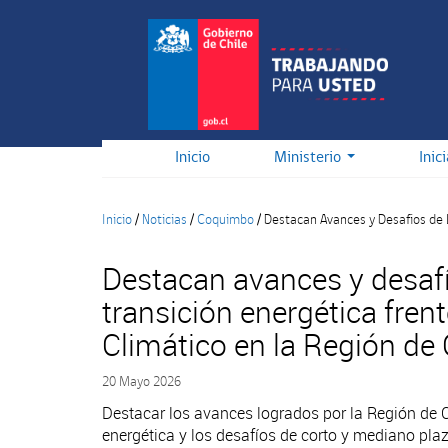
Pasar
al
contenido
principal
Inicio
Ministerio
Inic
Inicio
/
Noticias
/
Coquimbo
/
Destacan Avances y Desafios de 
Destacan avances y desafí
transición energética fren
Climático en la Región d
20 Mayo 2026
Destacar los avances logrados por la Región de
energética y los desafíos de corto y mediano pla