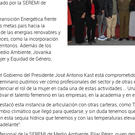
izado por la SEREMI de
ransición Energética frente
as metas país hacia la
 de las energías renovables y
ances, como la incorporación
territorios. Además de los
 Medio Ambiente, Jovanka
ujer y Equidad de Género,
“el Gobierno del Presidente José Antonio Kast está comprometi
eminario pudimos ver cómo profesionales del sector y de otras 
enciar el rol de la mujer en cada una de estas actividades.… U
tivar el talento femenino en las empresas, en la academia y en 
tacó esta instancia de articulación con otras carteras, como Tr
mbio climático que llegó para quedarse, y sin duda tenemos que 
sta sequía hídrica que tenemos y con las temperaturas elevada
adelante”.
rofesional de la SEREMI de Medio Ambiente, Pilar Pérez, quien 