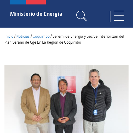
Pasar
al
Ministerio de Energía
Toggle
contenido
naviga
principal
Inicio
/
Noticias
/
Coquimbo
/
Seremi de Energia y Sec Se Interiorizan del
Plan Verano de Cge En La Region de Coquimbo