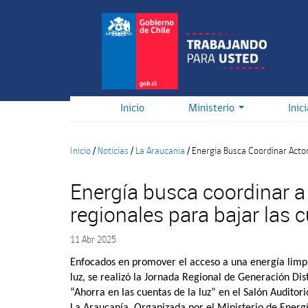
Pasar
al
contenido
principal
Inicio
Ministerio
Inic
Inicio
/
Noticias
/
La Araucania
/
Energia Busca Coordinar Actor
Energía busca coordinar a
regionales para bajar las c
11 Abr 2025
Enfocados en promover el acceso a una energía limpia
luz, se realizó la Jornada Regional de Generación D
“Ahorra en las cuentas de la luz” en el Salón Auditor
La Araucanía. Organizada por el Ministerio de Energí