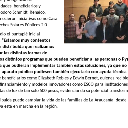
idades, beneficiarios y
eodoro Schmidt, Renaico,
conocieron iniciativas como Casa
chos Solares Públicos 2.0.
io el puntapié inicial
:
“Estamos muy contentos
n distribuida que realizamos
 las distintas formas de
los distintos programas que pueden beneficiar a las personas o P
a que pudieran implementar también estas soluciones, ya que no
el aparato público pudiesen también ejecutarlo con ayuda técnica 
de beneficiarios como Elizabeth Robles y Edwin Bernet, quienes recib
financiamiento y modelos innovadores como ESCO para instituciones 
tas de luz de tan solo 500 pesos, evidenciando su potencial transform
buida puede cambiar la vida de las familias de La Araucanía, desde lo
ya está en marcha en la región.