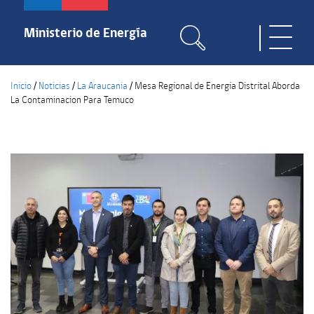
Pasar
al
Ministerio de Energía
Toggle
contenido
naviga
principal
Inicio
/
Noticias
/
La Araucania
/
Mesa Regional de Energia Distrital Aborda
La Contaminacion Para Temuco