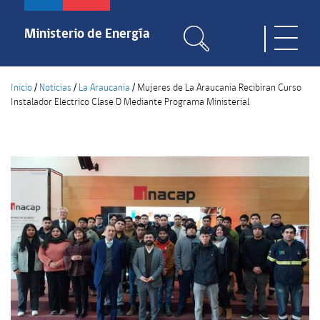
Pasar
al
Ministerio de Energía
Toggle
contenido
naviga
principal
Inicio
/
Noticias
/
La Araucania
/
Mujeres de La Araucania Recibiran Curso
Instalador Electrico Clase D Mediante Programa Ministerial