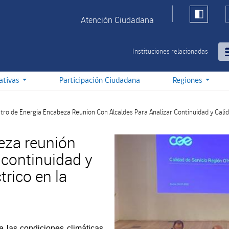
Atención Ciudadana
Instituciones relacionadas
iativas
Participación Ciudadana
Regiones
tro de Energia Encabeza Reunion Con Alcaldes Para Analizar Continuidad y Calid
eza reunión
 continuidad y
trico en la
e las condiciones climáticas