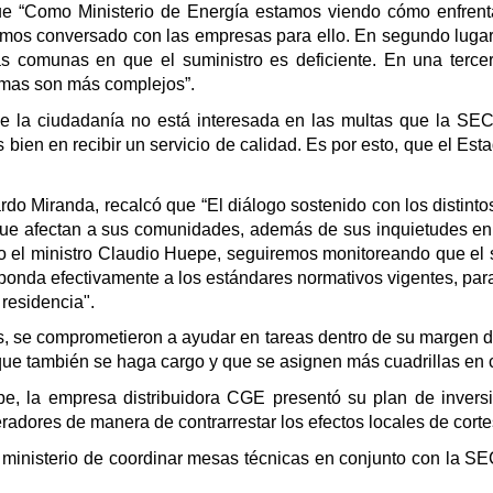
ue “Como Ministerio de Energía estamos viendo cómo enfrentar
emos conversado con las empresas para ello. En segundo lugar
llas comunas en que el suministro es deficiente. En una ter
lemas son más complejos”.
ue la ciudadanía no está interesada en las multas que la SEC
bien en recibir un servicio de calidad. Es por esto, que el Estad
ardo Miranda, recalcó que “El diálogo sostenido con los distint
que afectan a sus comunidades, además de sus inquietudes en r
 el ministro Claudio Huepe, seguiremos monitoreando que el s
esponda efectivamente a los estándares normativos vigentes, pa
 residencia".
s, se comprometieron a ayudar en tareas dentro de su margen d
que también se haga cargo y que se asignen más cuadrillas en
e, la empresa distribuidora CGE presentó su plan de inversi
adores de manera de contrarrestar los efectos locales de corte
el ministerio de coordinar mesas técnicas en conjunto con la