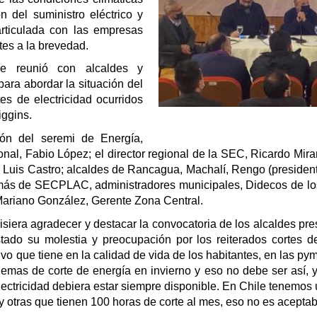
n del suministro eléctrico y
rticulada con las empresas
rtes a la brevedad.
se reunió con alcaldes y
ara abordar la situación del
tes de electricidad ocurridos
iggins.
ión del seremi de Energía,
onal, Fabio López; el director regional de la SEC, Ricardo Mir
n Luis Castro; alcaldes de Rancagua, Machalí, Rengo (presi
ás de SECPLAC, administradores municipales, Didecos de los 3
Mariano González, Gerente Zona Central.
isiera agradecer y destacar la convocatoria de los alcaldes pr
ado su molestia y preocupación por los reiterados cortes de 
o que tiene en la calidad de vida de los habitantes, en las pym
mas de corte de energía en invierno y eso no debe ser así, 
 electricidad debiera estar siempre disponible. En Chile tenemo
y otras que tienen 100 horas de corte al mes, eso no es aceptab