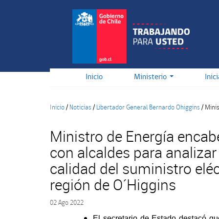
Pasar
al
contenido
principal
Inicio
Ministerio
Inic
Inicio
/
Noticias
/
Libertador General Bernardo Ohiggins
/
Minis
Ministro de Energía encab
con alcaldes para analizar
calidad del suministro eléc
región de O´Higgins
02 Ago 2022
El secretario de Estado destacó qu