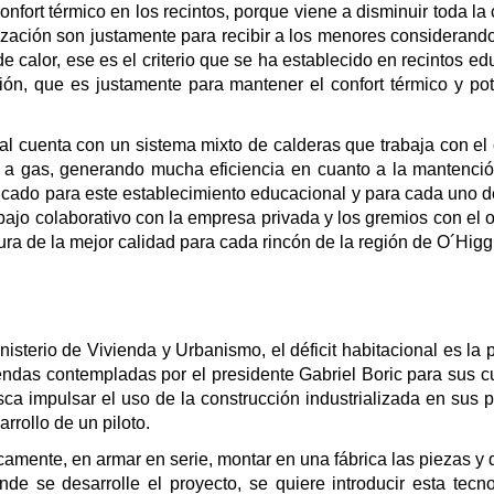
ort térmico en los recintos, porque viene a disminuir toda la c
tización son justamente para recibir a los menores consideran
de calor, ese es el criterio que se ha establecido en recintos 
ón, que es justamente para mantener el confort térmico y pot
al cuenta con un sistema mixto de calderas que trabaja con el
s a gas, generando mucha eficiencia en cuanto a la mantenci
icado para este establecimiento educacional y para cada uno de
abajo colaborativo con la empresa privada y los gremios con el
ura de la mejor calidad para cada rincón de la región de O´Higg
isterio de Vivienda y Urbanismo, el déficit habitacional es la 
viendas contempladas por el presidente Gabriel Boric para sus 
usca impulsar el uso de la construcción industrializada en sus
rollo de un piloto.
icamente, en armar en serie, montar en una fábrica las piezas y 
donde se desarrolle el proyecto, se quiere introducir esta te