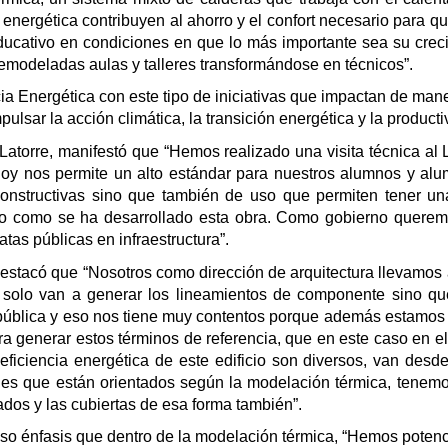
 energética contribuyen al ahorro y el confort necesario para 
ducativo en condiciones en que lo más importante sea su crec
remodeladas aulas y talleres transformándose en técnicos”.
ncia Energética con este tipo de iniciativas que impactan de man
pulsar la acción climática, la transición energética y la product
Latorre, manifestó que “Hemos realizado una visita técnica a
 hoy nos permite un alto estándar para nuestros alumnos y a
structivas sino que también de uso que permiten tener una
ivo como se ha desarrollado esta obra. Como gobierno quere
tas públicas en infraestructura”.
 destacó que “Nosotros como dirección de arquitectura llevamos
no solo van a generar los lineamientos de componente sino q
o pública y eso nos tiene muy contentos porque además estamos
ara generar estos términos de referencia, que en este caso en 
ciencia energética de este edificio son diversos, van desde
les que están orientados según la modelación térmica, tenemo
ados y las cubiertas de esa forma también”.
puso énfasis que dentro de la modelación térmica, “Hemos potenci