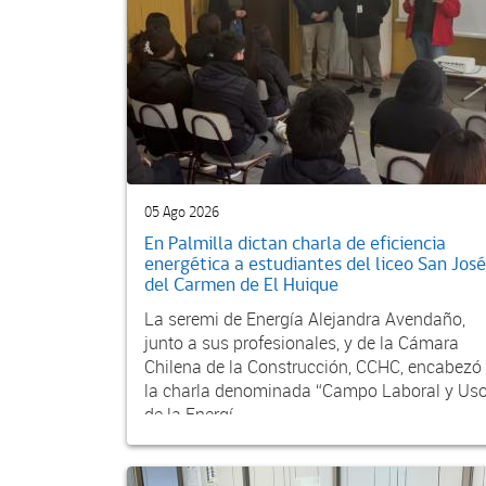
05 Ago 2026
En Palmilla dictan charla de eficiencia
energética a estudiantes del liceo San José
del Carmen de El Huique
La seremi de Energía Alejandra Avendaño,
junto a sus profesionales, y de la Cámara
Chilena de la Construcción, CCHC, encabezó
la charla denominada “Campo Laboral y Us
de la Energí...