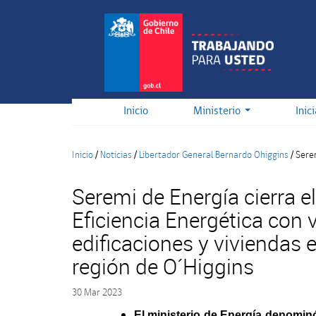
Pasar
al
contenido
principal
Inicio
Ministerio
Inic
Inicio
/
Noticias
/
Libertador General Bernardo Ohiggins
/
Serem
Seremi de Energía cierra e
Eficiencia Energética con v
edificaciones y viviendas e
región de O´Higgins
30 Mar 2023
El ministerio de Energía denomin