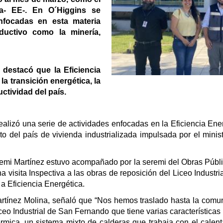
ca- EE-. En O´Higgins se
 enfocadas en esta materia
ductivo como la minería,
 destacó que la Eficiencia
la transición energética, la
uctividad del país.
alizó una serie de actividades enfocadas en la Eficiencia Energé
to del país de vivienda industrializada impulsada por el min
emi Martínez estuvo acompañado por la seremi del Obras Públic
a visita Inspectiva a las obras de reposición del Liceo Indust
 a Eficiencia Energética.
Martínez Molina, señaló que “Nos hemos traslado hasta la com
 Liceo Industrial de San Fernando que tiene varias característi
érmica, un sistema mixto de calderas que trabaja con el calent