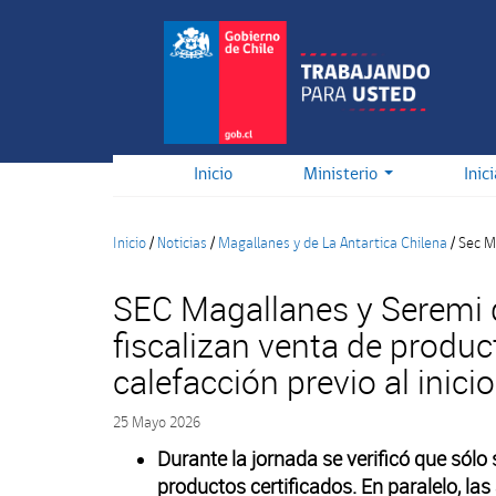
Pasar
al
contenido
principal
Inicio
Ministerio
Inic
Inicio
/
Noticias
/
Magallanes y de La Antartica Chilena
/
Sec Ma
SEC Magallanes y Seremi 
fiscalizan venta de produc
calefacción previo al inicio
25 Mayo 2026
Durante la jornada se verificó que sólo
productos certificados. En paralelo, la