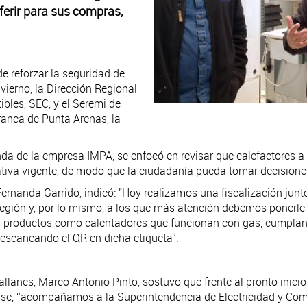
ferir para sus compras,
de reforzar la seguridad de
nvierno, la Dirección Regional
bles, SEC, y el Seremi de
ranca de Punta Arenas, la
nda de la empresa IMPA, se enfocó en revisar que calefactores a
mativa vigente, de modo que la ciudadanía pueda tomar decisio
 Fernanda Garrido, indicó: "Hoy realizamos una fiscalización jun
región y, por lo mismo, a los que más atención debemos ponerle 
s productos como calentadores que funcionan con gas, cumplan 
 escaneando el QR en dicha etiqueta”.
lanes, Marco Antonio Pinto, sostuvo que frente al pronto inicio 
rse, “acompañamos a la Superintendencia de Electricidad y Combu