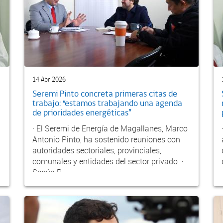
14 Abr 2026
Seremi Pinto concreta primeras citas de
trabajo: “estamos trabajando una agenda
de prioridades energéticas”
· El Seremi de Energía de Magallanes, Marco
Antonio Pinto, ha sostenido reuniones con
autoridades sectoriales, provinciales,
comunales y entidades del sector privado. ·
Según P...