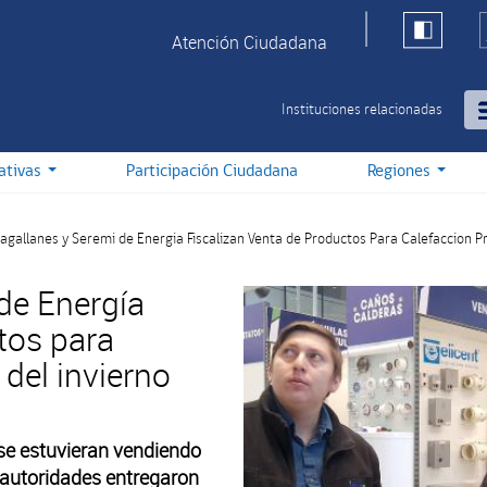
Atención Ciudadana
Instituciones relacionadas
iativas
Participación Ciudadana
Regiones
gallanes y Seremi de Energia Fiscalizan Venta de Productos Para Calefaccion Prev
de Energía
tos para
 del invierno
 se estuvieran vendiendo
s autoridades entregaron