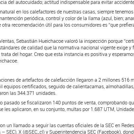
ancia del autocuidado; actitud indispensable para evitar accide
atural en los calefactores de nuestras casas, siempre tenemos 
ntención periódica, control y color de la llama (azul, bien; anar
ue otra recomendación útil para los consumidores es “que prefie
de Ventas, Sebastián Hueichacoe valoró la inspección porque “cer
tándares de calidad que la normativa nacional vigente exige y 
e trata del hogar. Creo que esta instancia es positiva y esperam
Hueichacoe.
icaciones de artefactos de calefacción llegaron a 2 millones 516 
il equipos certificados, seguido de calientacamas, almohadillas,
aron las 344.371 unidades.
ño pasado se fiscalizaron 140 puntos de venta, comprobando que,
 se les aplicaron, en su conjunto, multas por 1.687 UTM, Unidade
ron un llamado a seguir las cuentas oficiales de la SEC en Rede
s – SEC), X (@SEC_cl) y Superintendencia SEC (Facebook), donde