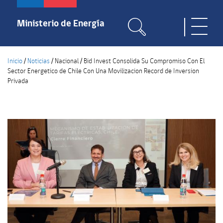
Pasar
al
Ministerio de Energía
Toggle
contenido
naviga
principal
Inicio
/
Noticias
/
Nacional
/
Bid Invest Consolida Su Compromiso Con El
Sector Energetico de Chile Con Una Movilizacion Record de Inversion
Privada