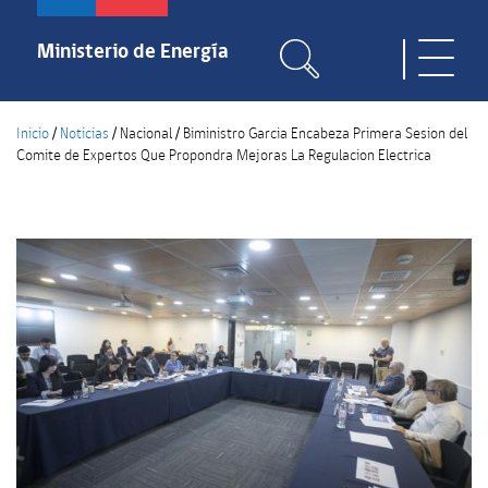
Pasar
al
Ministerio de Energía
Toggle
contenido
naviga
principal
Inicio
/
Noticias
/
Nacional
/
Biministro Garcia Encabeza Primera Sesion del
Comite de Expertos Que Propondra Mejoras La Regulacion Electrica