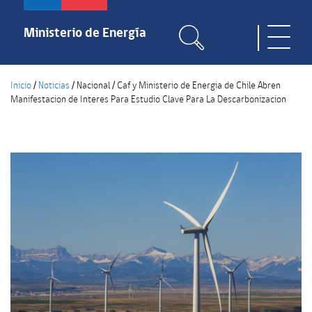
Pasar
al
Ministerio de Energía
Toggle
contenido
naviga
principal
Inicio
/
Noticias
/
Nacional
/
Caf y Ministerio de Energia de Chile Abren
Manifestacion de Interes Para Estudio Clave Para La Descarbonizacion