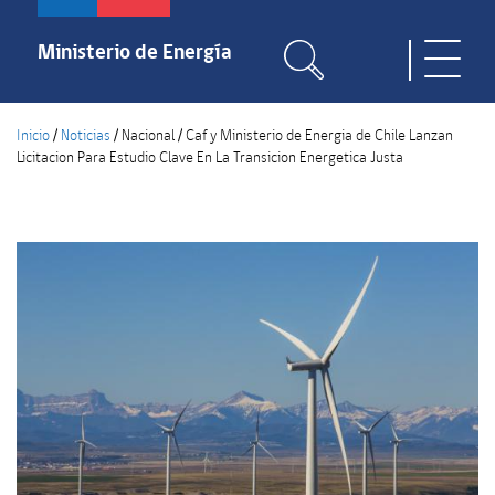
Pasar
al
Ministerio de Energía
Toggle
contenido
naviga
principal
Inicio
/
Noticias
/
Nacional
/
Caf y Ministerio de Energia de Chile Lanzan
Licitacion Para Estudio Clave En La Transicion Energetica Justa