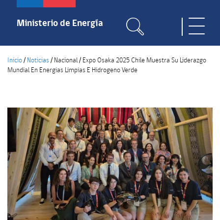
Pasar
al
Ministerio de Energía
Toggle
contenido
naviga
principal
Inicio
/
Noticias
/
Nacional
/
Expo Osaka 2025 Chile Muestra Su Liderazgo
Mundial En Energias Limpias E Hidrogeno Verde