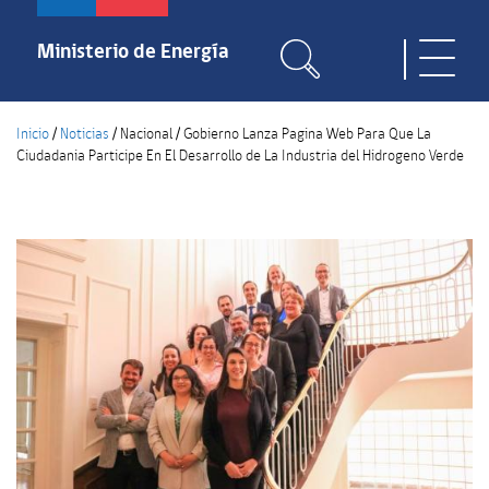
Pasar
al
Ministerio de Energía
Toggle
contenido
naviga
principal
Inicio
/
Noticias
/
Nacional
/
Gobierno Lanza Pagina Web Para Que La
Ciudadania Participe En El Desarrollo de La Industria del Hidrogeno Verde