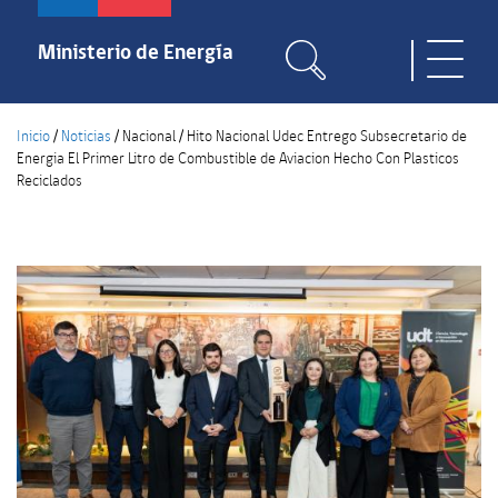
Pasar
al
Ministerio de Energía
Toggle
contenido
naviga
principal
Inicio
/
Noticias
/
Nacional
/
Hito Nacional Udec Entrego Subsecretario de
Energia El Primer Litro de Combustible de Aviacion Hecho Con Plasticos
Reciclados