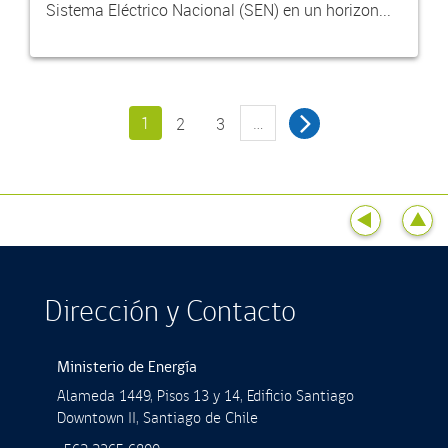
Sistema Eléctrico Nacional (SEN) en un horizon...
1
…
2
3
Dirección y Contacto
Ministerio de Energía
Alameda 1449, Pisos 13 y 14, Ediﬁcio Santiago
Downtown II, Santiago de Chile