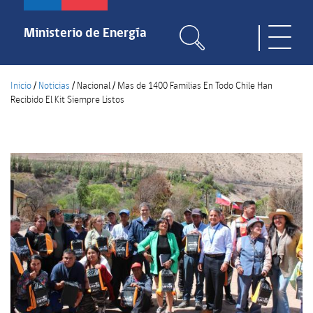
Pasar
al
Ministerio de Energía
Toggle
contenido
naviga
principal
Inicio
/
Noticias
/
Nacional
/
Mas de 1400 Familias En Todo Chile Han
Recibido El Kit Siempre Listos