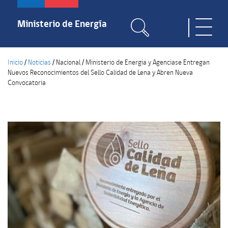
Pasar
al
Ministerio de Energía
Toggle
contenido
naviga
principal
Inicio
/
Noticias
/
Nacional
/
Ministerio de Energia y Agenciase Entregan
Nuevos Reconocimientos del Sello Calidad de Lena y Abren Nueva
Convocatoria