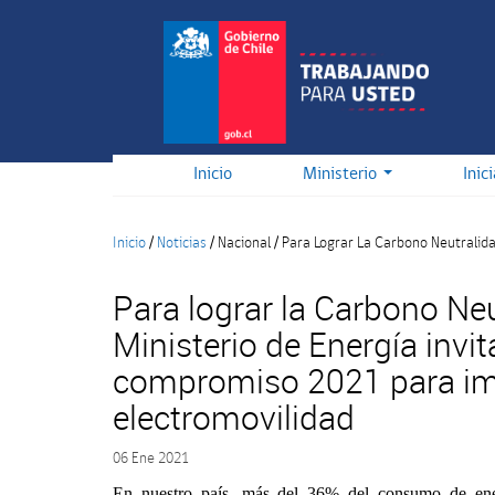
Pasar
al
contenido
principal
Inicio
Ministerio
Inic
Inicio
/
Noticias
/
Nacional
/
Para Lograr La Carbono Neutralid
Para lograr la Carbono Ne
Ministerio de Energía invi
compromiso 2021 para im
electromovilidad
06 Ene 2021
En nuestro país, más del 36% del consumo de energ