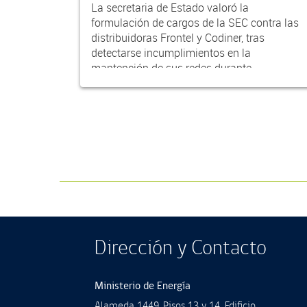
La secretaria de Estado valoró la
formulación de cargos de la SEC contra las
distribuidoras Frontel y Codiner, tras
detectarse incumplimientos en la
mantención de sus redes durante...
Dirección y Contacto
Ministerio de Energía
Alameda 1449, Pisos 13 y 14, Ediﬁcio