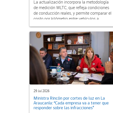
La actualización incorpora la metodología
de medición WLTC, que refleja condiciones
de conducción reales, y permite comparar el
costo por kilómetro entre vehículos a
gasolina, diés...
29 Jul 2026
Ministra Rincón por cortes de luz en La
Araucanía: “Cada empresa va a tener que
responder sobre las infracciones”