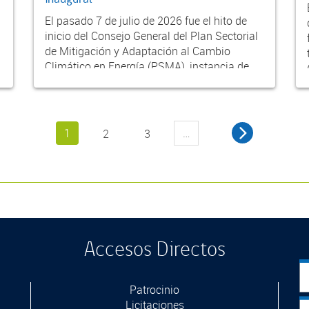
El pasado 7 de julio de 2026 fue el hito de
inicio del Consejo General del Plan Sectorial
de Mitigación y Adaptación al Cambio
Climático en Energía (PSMA), instancia de
partic...
1
…
2
3
Accesos Directos
Patrocinio
Licitaciones