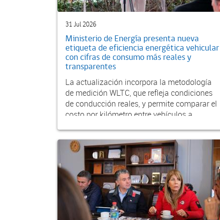
31 Jul 2026
Ministerio de Energía presenta nueva
etiqueta de eficiencia energética vehicular
con cifras de consumo más reales y
transparentes
La actualización incorpora la metodología
de medición WLTC, que refleja condiciones
de conducción reales, y permite comparar el
costo por kilómetro entre vehículos a
gasolina, diés...