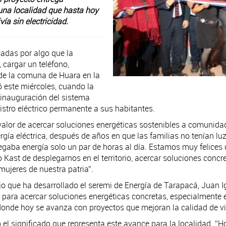
 una localidad que hasta hoy
ía sin electricidad.
adas por algo que la
 cargar un teléfono,
 de la comuna de Huara en la
 este miércoles, cuando la
 inauguración del sistema
istro eléctrico permanente a sus habitantes.
valor de acercar soluciones energéticas sostenibles a comunidad
a eléctrica, después de años en que las familias no tenían luz 
aba energía solo un par de horas al día. Estamos muy felices d
 Kast de desplegarnos en el territorio, acercar soluciones conc
mujeres de nuestra patria”.
ajo que ha desarrollado el seremi de Energía de Tarapacá, Juan
s para acercar soluciones energéticas concretas, especialmente 
 donde hoy se avanza con proyectos que mejoran la calidad de vi
có el significado que representa este avance para la localidad.