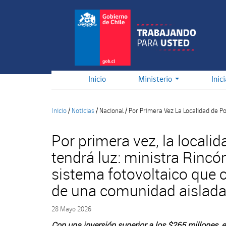
Pasar
al
contenido
principal
Inicio
Ministerio
Inic
Inicio
/
Noticias
/
Nacional
/
Por Primera Vez La Localidad de 
Por primera vez, la local
tendrá luz: ministra Rincó
sistema fotovoltaico que 
de una comunidad aislada
28 Mayo 2026
Con una inversión superior a los $265 millones, e