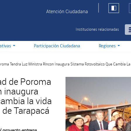
Atención Ciudadana
Instituciones relacionadas
iativas
Participación Ciudadana
Regiones
Poroma Tendra Luz Ministra Rincon Inaugura Sistema Fotovoltaico Que Cambia L
idad de Poroma
n inaugura
cambia la vida
 de Tarapacá
l proyecto entrega