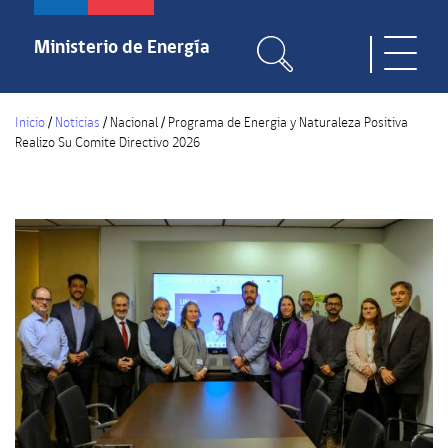
Pasar
al
Ministerio de Energía
Toggle
contenido
naviga
principal
Inicio
/
Noticias
/
Nacional
/
Programa de Energia y Naturaleza Positiva
Realizo Su Comite Directivo 2026