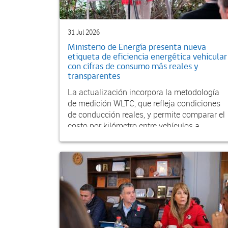
31 Jul 2026
Ministerio de Energía presenta nueva
etiqueta de eficiencia energética vehicular
con cifras de consumo más reales y
transparentes
La actualización incorpora la metodología
de medición WLTC, que refleja condiciones
de conducción reales, y permite comparar el
costo por kilómetro entre vehículos a
gasolina, diés...