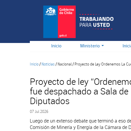
Pasar
al
contenido
principal
Inicio
Ministerio
Inic
Inicio
/
Noticias
/
Nacional
/
Proyecto de Ley Ordenemos La Cue
Proyecto de ley “Ordenemo
fue despachado a Sala de
Diputados
07 Jul 2026
Luego de un extenso debate que terminó a eso de 
Comisión de Minería y Energía de la Cámara de 