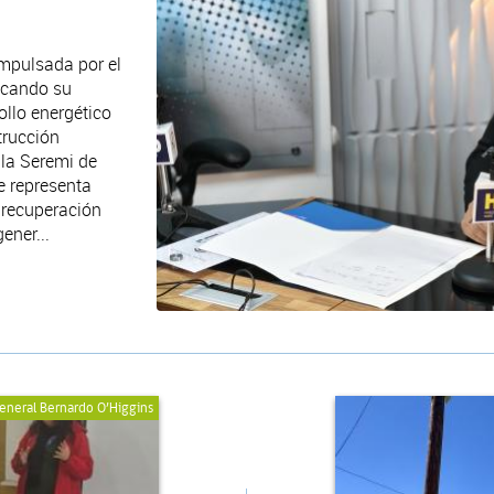
.
impulsada por el
acando su
ollo energético
trucción
 la Seremi de
e representa
a recuperación
ener...
eneral Bernardo O’Higgins