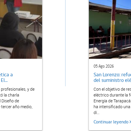
05 Ago 2026
ética a
San Lorenzo: refu
l...
del suministro elé
profesionales, y de
Con el objetivo de r
ó la charla
eléctrico durante la 
l Diseño de
Energía de Tarapacá,
e tercer año medio,
ha intensificado una 
dí...
Continuar leyendo