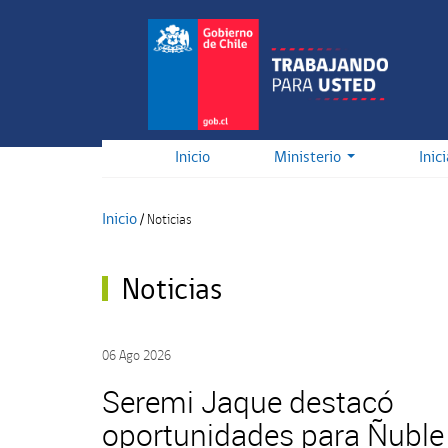
Pasar
al
contenido
principal
Inicio
Ministerio
Inic
Inicio
/
Noticias
Noticias
06 Ago 2026
Seremi Jaque destacó
oportunidades para Ñuble 