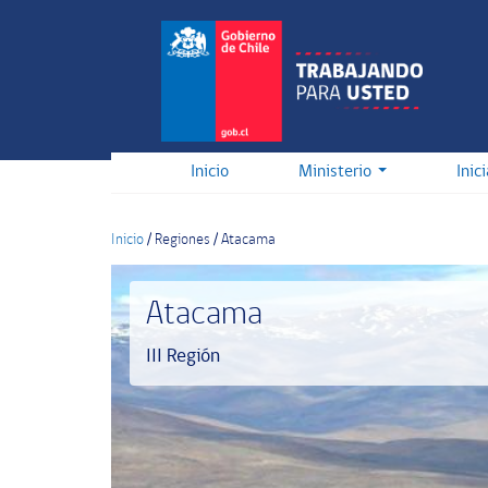
Pasar
al
contenido
principal
Inicio
Ministerio
Inic
Inicio
/
Regiones
/
Atacama
Atacama
III Región