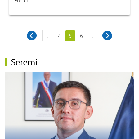
Energí...
…
5
…
4
6
Seremi