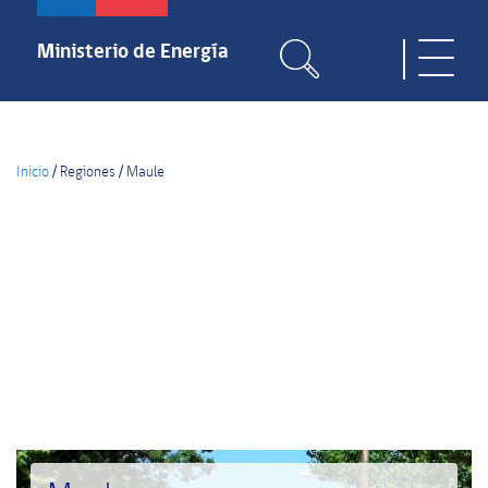
Pasar
al
Ministerio de Energía
Toggle
contenido
naviga
principal
Inicio
/
Regiones
/
Maule