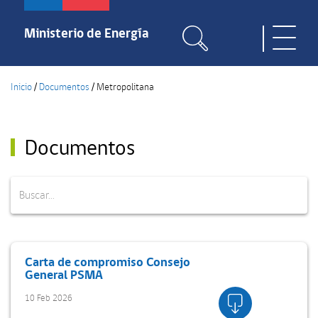
Pasar
al
Ministerio de Energía
Toggle
contenido
naviga
principal
Inicio
/
Documentos
/
Metropolitana
Documentos
Carta de compromiso Consejo
General PSMA
10 Feb 2026