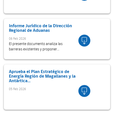
Informe Jurídico de la Dirección
Regional de Aduanas
06 Feb 2026
El presente documento analiza las
barreras existentes y proponer
alternativas para promover la donación de
paneles fotovoltaicos e incentivar la
segunda vida de estos y/o de otros
componentes de proye...
Aprueba el Plan Estratégico de
Energía Región de Magallanes y la
Antártica...
05 Feb 2026