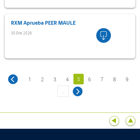
RXM Aprueba PEER MAULE
30 Ene 2026
5
1
2
3
4
6
7
8
9
…