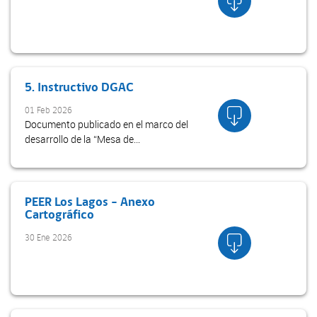
5. Instructivo DGAC
01 Feb 2026
Documento publicado en el marco del
desarrollo de la “Mesa de
Aerogeneradores”, instancia de trabajo y
colaboración entre la DGAC, el SEA y el
Ministerio de Energía. Este instructivo
detalla el proced...
PEER Los Lagos – Anexo
Cartográfico
30 Ene 2026