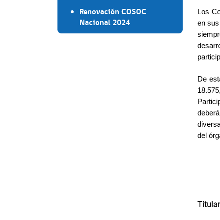
Renovación COSOC
Los Co
Nacional 2024
en sus
siempr
desarr
partici
De est
18.575
Partic
deberá
diversa
del órg
Titula