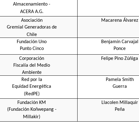
Almacenamiento -
ACERA A.G.
Asociación
Macarena Álvarez
Gremial Generadoras de
Chile
Fundación Uno
Benjamín Carvajal
Punto Cinco
Ponce
Corporación
Felipe Pino Zúñiga
Fiscalía del Medio
Ambiente
Red por la
Pamela Smith
Equidad Energética
Guerra
(RedPE)
Fundación KM
Llacolen Millaquir
(Fundación Koñwepang -
Peña
Millakir)