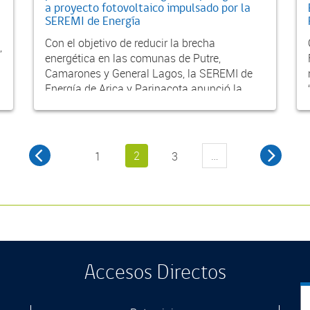
a proyecto fotovoltaico impulsado por la
SEREMI de Energía
Con el objetivo de reducir la brecha
,
energética en las comunas de Putre,
Camarones y General Lagos, la SEREMI de
Energía de Arica y Parinacota anunció la
presentación del proyecto...
2
…
1
3
Accesos Directos