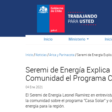
Pasar
al
contenido
principal
Inicio
Ministerio
Inic
Inicio
/
Noticias
/
Arica y Parinacota
/
Seremi de Energia Expli
Seremi de Energía Explica 
Comunidad el Programa C
04 Ene 2021
El Seremi de Energía Leonel Ramírez en entrevist
la comunidad sobre el programa "Casa Solar" y o
energía para la región.