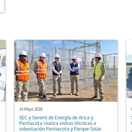
14 Mayo 2026
SEC y Seremi de Energía de Arica y
Parinacota realiza visitas técnicas a
subestación Parinacota y Parque Solar