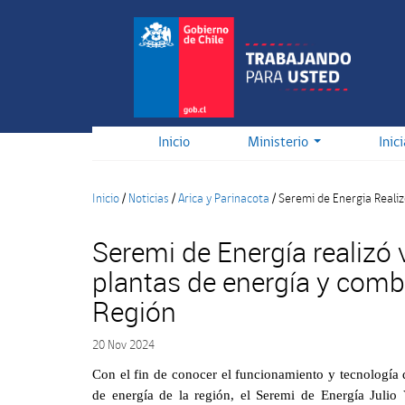
Pasar
al
contenido
principal
Inicio
Ministerio
Inic
Inicio
/
Noticias
/
Arica y Parinacota
/
Seremi de Energia Realiz
Seremi de Energía realizó v
plantas de energía y combu
Región
20 Nov 2024
Con el fin de conocer el funcionamiento y tecnología 
de energía de la región, el Seremi de Energía Julio