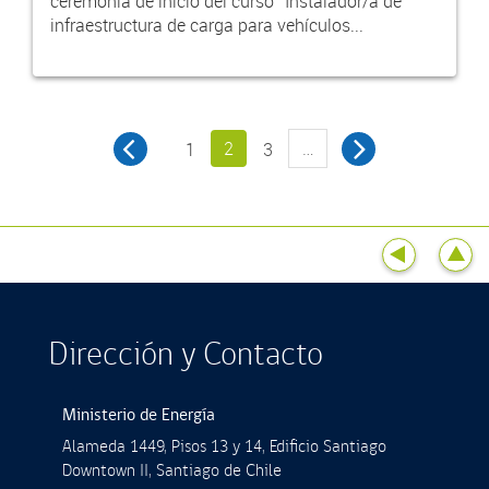
ceremonia de inicio del curso “Instalador/a de
infraestructura de carga para vehículos...
2
…
1
3
Dirección y Contacto
Ministerio de Energía
Alameda 1449, Pisos 13 y 14, Ediﬁcio Santiago
Downtown II, Santiago de Chile