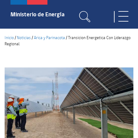
Pasar
al
Ministerio de Energía
Toggle
contenido
naviga
principal
Inicio
/
Noticias
/
Arica y Parinacota
/
Transicion Energetica Con Liderazgo
Regional