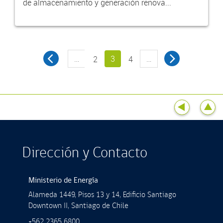
de almacenamiento y generación renova...
…
3
…
2
4
Dirección y Contacto
Ministerio de Energía
Alameda 1449, Pisos 13 y 14, Ediﬁcio Santiago
Downtown II, Santiago de Chile
+562 2365 6800