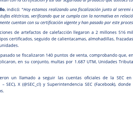
llo
, indicó: "
Hoy estamos realizando una fiscalización junto al seremi
stufas eléctricas, verificando que se cumpla con la normativa en relac
ente cuentan con su certificación vigente y han pasado por este proce
caciones de artefactos de calefacción llegaron a 2 millones 516 m
ipos certificados, seguido de calientacamas, almohadillas, frazadas
 unidades.
 pasado se fiscalizaron 140 puntos de venta, comprobando que, en 
aplicaron, en su conjunto, multas por 1.687 UTM, Unidades Tribut
ieron un llamado a seguir las cuentas oficiales de la SEC en 
s – SEC), X (@SEC_cl) y Superintendencia SEC (Facebook), donde 
os.