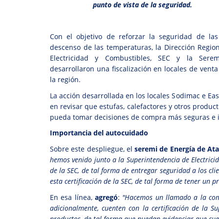
punto de vista de la seguridad.
Con el objetivo de reforzar la seguridad de la
descenso de las temperaturas, la Dirección Regio
Electricidad y Combustibles, SEC y la Ser
desarrollaron una fiscalización en locales de vent
la región.
La acción desarrollada en los locales Sodimac e Ea
en revisar que estufas, calefactores y otros produc
pueda tomar decisiones de compra más seguras e 
Importancia del autocuidado
Sobre este despliegue, el
seremi de Energía de At
hemos venido junto a la Superintendencia de Electricid
de la SEC, de tal forma de entregar seguridad a los c
esta certificación de la SEC, de tal forma de tener un p
En esa línea,
agregó
:
"Hacemos un llamado a la comu
adicionalmente, cuenten con la certificación de la 
productos, de tal forma que puedan evidenciar que cuen