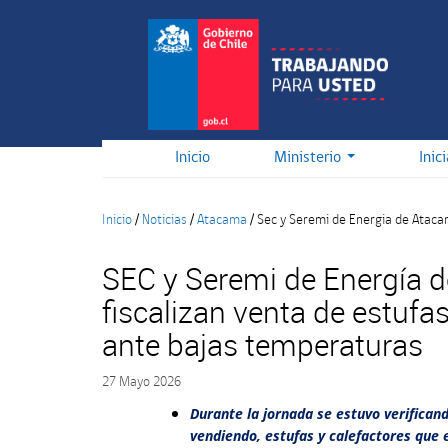
Pasar
al
contenido
principal
Inicio
Ministerio
Inic
Inicio
/
Noticias
/
Atacama
/
Sec y Seremi de Energia de Ataca
SEC y Seremi de Energía 
fiscalizan venta de estufas
ante bajas temperaturas
27 Mayo 2026
Durante la jornada se estuvo verifican
vendiendo, estufas y calefactores que e