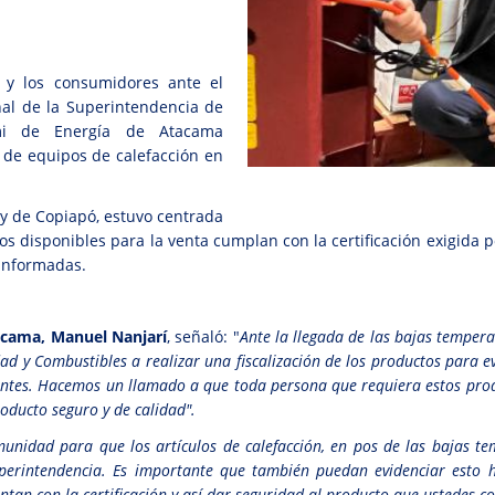
s y los consumidores ante el
nal de la Superintendencia de
emi de Energía de Atacama
a de equipos de calefacción en
sy de Copiapó, estuvo centrada
tos disponibles para la venta cumplan con la certificación exigida
informadas.
acama, Manuel Nanjarí
, señaló: "
Ante la llegada de las bajas tempera
ad y Combustibles a realizar una fiscalización de los productos para evi
lientes. Hacemos un llamado a que toda persona que requiera estos pro
roducto seguro y de calidad".
nidad para que los artículos de calefacción, en pos de las bajas tem
Superintendencia. Es importante que también puedan evidenciar esto 
tan con la certificación y así dar seguridad al producto que ustedes c