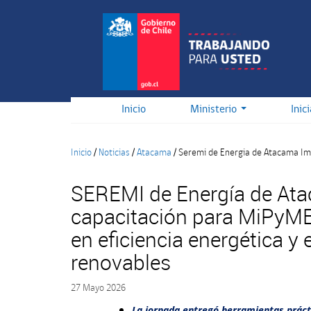
Pasar
al
contenido
principal
Inicio
Ministerio
Inic
Inicio
/
Noticias
/
Atacama
/
Seremi de Energia de Atacama Imp
SEREMI de Energía de At
capacitación para MiPyM
en eficiencia energética y 
renovables
27 Mayo 2026
La jornada entregó herramientas prác