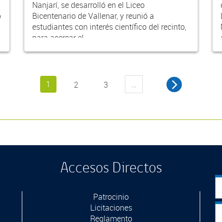
Nanjarí, se desarrolló en el Liceo
o
Bicentenario de Vallenar, y reunió a
estudiantes con interés científico del recinto,
para acercar el...
1
…
2
3
Accesos Directos
Patrocinio
Licitaciones
Reglamento