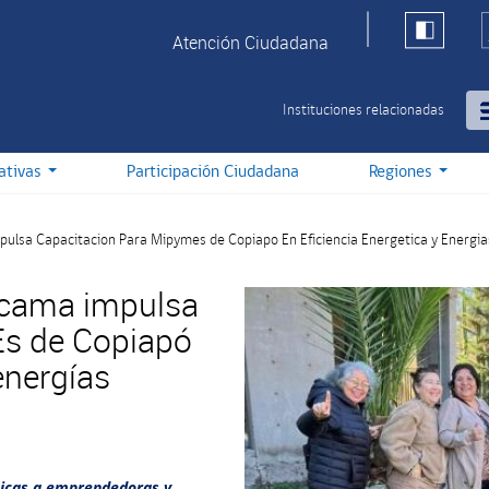
Atención Ciudadana
Instituciones relacionadas
iativas
Participación Ciudadana
Regiones
ulsa Capacitacion Para Mipymes de Copiapo En Eficiencia Energetica y Energi
acama impulsa
Es de Copiapó
energías
ticas a emprendedoras y