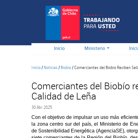
Pasar
al
contenido
principal
Inicio
Ministerio
Inic
Inicio
/
Noticias
/
Biobio
/
Comerciantes del Biobio Reciben Sell
Comerciantes del Biobío r
Calidad de Leña
30 Abr 2025
Con el objetivo de impulsar un uso más eficient
la zona centro sur del país, el Ministerio de En
de Sostenibilidad Energética (AgenciaSE), otorg
siete comerciantes de la Región del Biobío, d