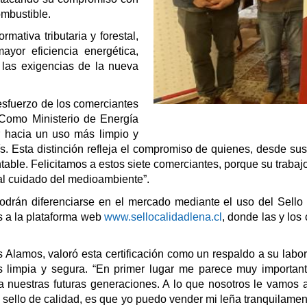
ombustible.
mativa tributaria y forestal,
yor eficiencia energética,
las exigencias de la nueva
 esfuerzo de los comerciantes
“Como Ministerio de Energía
 hacia un uso más limpio y
aís. Esta distinción refleja el compromiso de quienes, desde s
able. Felicitamos a estos siete comerciantes, porque su trabajo
 al cuidado del medioambiente”.
podrán diferenciarse en el mercado mediante el uso del Sello
s a la plataforma web
www.sellocalidadlena.cl
, donde las y los
 Alamos, valoró esta certificación como un respaldo a su labor
s limpia y segura. “En primer lugar me parece muy importan
nuestras futuras generaciones. A lo que nosotros le vamos a
el sello de calidad, es que yo puedo vender mi leña tranquilamen