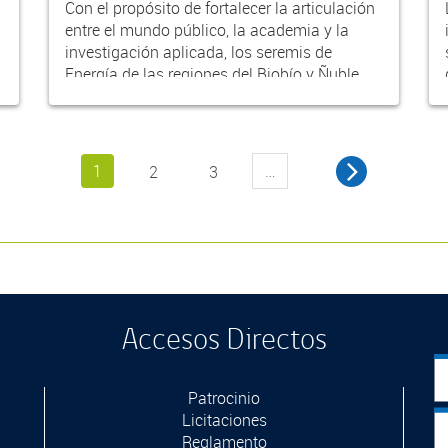
Con el propósito de fortalecer la articulación
entre el mundo público, la academia y la
investigación aplicada, los seremis de
Energía de las regiones del Biobío y Ñuble
realizaron...
1
…
2
3
Accesos Directos
Patrocinio
Licitaciones
Reglamento