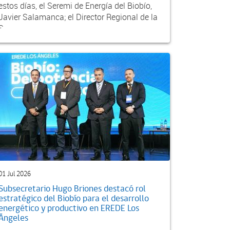
estos días, el Seremi de Energía del Biobío,
Javier Salamanca; el Director Regional de la
S...
01 Jul 2026
Subsecretario Hugo Briones destacó rol
estratégico del Biobío para el desarrollo
energético y productivo en EREDE Los
Ángeles