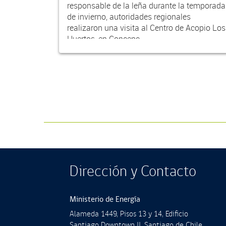
responsable de la leña durante la temporada
de invierno, autoridades regionales
realizaron una visita al Centro de Acopio Los
Huertos, en Concepc...
Dirección y Contacto
Ministerio de Energía
Alameda 1449, Pisos 13 y 14, Ediﬁcio
Santiago Downtown II, Santiago de Chile