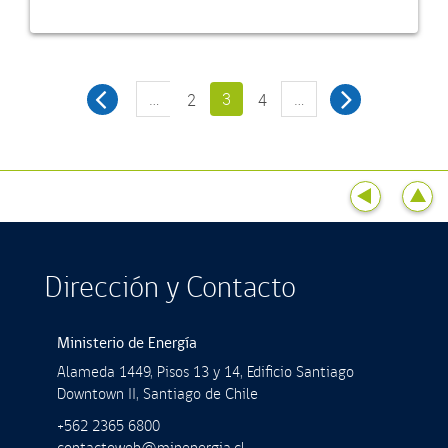
…
3
…
2
4
Dirección y Contacto
Ministerio de Energía
Alameda 1449, Pisos 13 y 14, Ediﬁcio Santiago
Downtown II, Santiago de Chile
+562 2365 6800