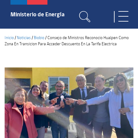
Pasar
al
Ministerio de Energía
Toggle
contenido
naviga
principal
Inicio
/
Noticias
/
Biobio
/
Consejo de Ministros Reconocio Hualpen Como
Zona En Transicion Para Acceder Descuento En La Tarifa Electrica